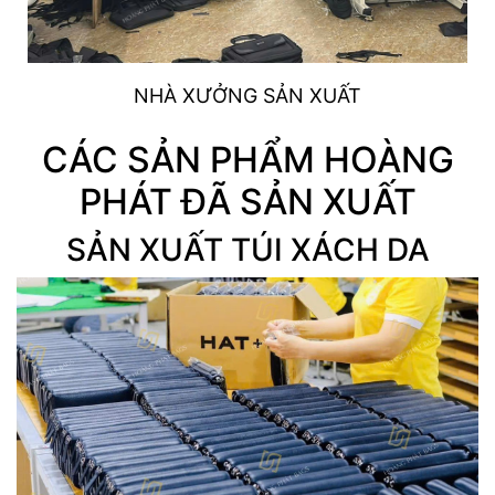
NHÀ XƯỞNG SẢN XUẤT
CÁC SẢN PHẨM HOÀNG
PHÁT ĐÃ SẢN XUẤT
SẢN XUẤT TÚI XÁCH DA