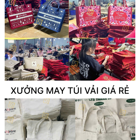
XƯỞNG MAY TÚI VẢI GIÁ RẺ