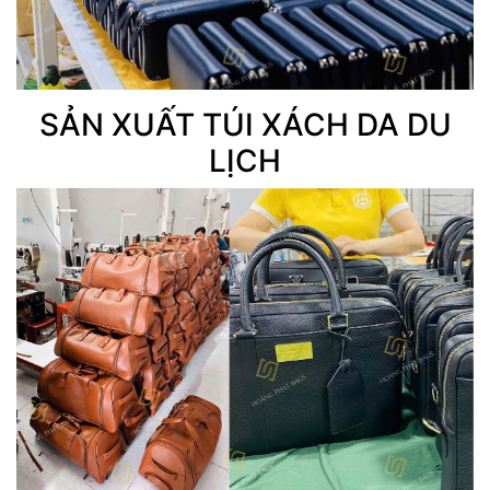
SẢN XUẤT TÚI XÁCH DA DU
LỊCH